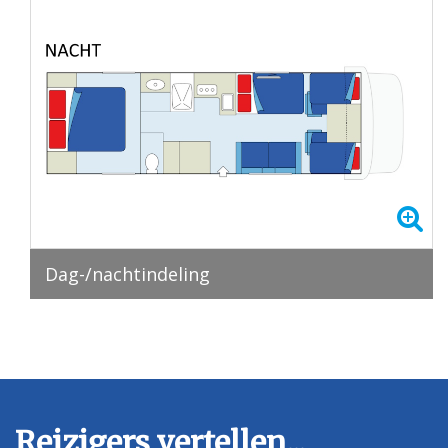
Dag-/nachtindeling
Reizigers vertellen...