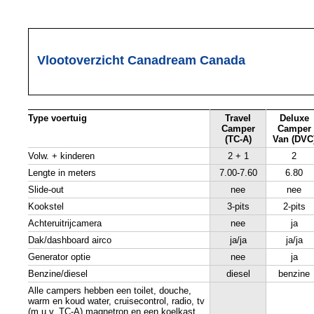
Vlootoverzicht Canadream Canada
Type voertuig
Travel
Deluxe
Camper
Camper
(TC-A)
Van (DVC
Volw. + kinderen
2 + 1
2
Lengte in meters
7.00-7.60
6.80
Slide-out
nee
nee
Kookstel
3-pits
2-pits
Achteruitrijcamera
nee
ja
Dak/dashboard airco
ja/ja
ja/ja
Generator optie
nee
ja
Benzine/diesel
diesel
benzine
Alle campers hebben een toilet, douche,
warm en koud water, cruisecontrol, radio, tv
(m.u.v. TC-A) magnetron en een koelkast.