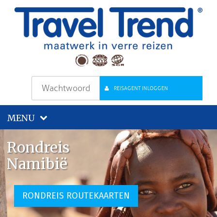
REISAGENT INLOGGEN
MENU
Rondreis
Namibië
RONDREIS ROUTEKAARTEN