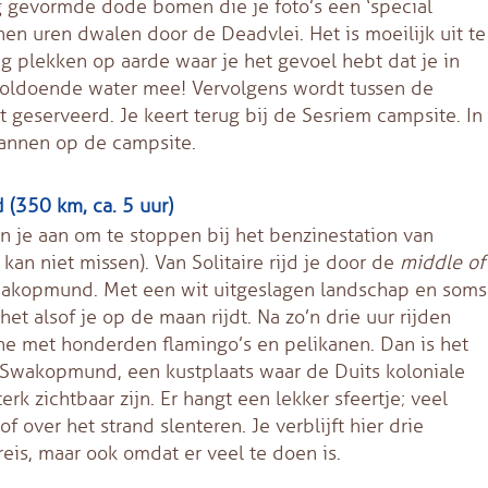
lig gevormde dode bomen die je foto’s een ‘special
nen uren dwalen door de Deadvlei. Het is moeilijk uit te
ig plekken op aarde waar je het gevoel hebt dat je in
voldoende water mee! Vervolgens wordt tussen de
 geserveerd. Je keert terug bij de Sesriem campsite. In
annen op de campsite.
(350 km, ca. 5 uur)
n je aan om te stoppen bij het benzinestation van
s kan niet missen). Van Solitaire rijd je door de
middle of
wakopmund. Met een wit uitgeslagen landschap en soms
het alsof je op de maan rijdt. Na zo’n drie uur rijden
une met honderden flamingo’s en pelikanen. Dan is het
r Swakopmund, een kustplaats waar de Duits koloniale
erk zichtbaar zijn. Er hangt een lekker sfeertje; veel
of over het strand slenteren. Je verblijft hier drie
reis, maar ook omdat er veel te doen is.