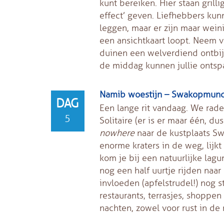
kunt bereiken. Hier staan gril
effect’ geven. Liefhebbers kun
leggen, maar er zijn maar wein
een ansichtkaart loopt. Neem 
duinen een welverdiend ontbijt
de middag kunnen jullie ontsp
Namib woestijn – Swakopmund 
DAG
Een lange rit vandaag. We rade
5
Solitaire (er is er maar één, du
nowhere
naar de kustplaats S
enorme kraters in de weg, lijkt 
kom je bij een natuurlijke lag
nog een half uurtje rijden naa
invloeden (apfelstrudel!) nog st
restaurants, terrasjes, shoppen 
nachten, zowel voor rust in de 