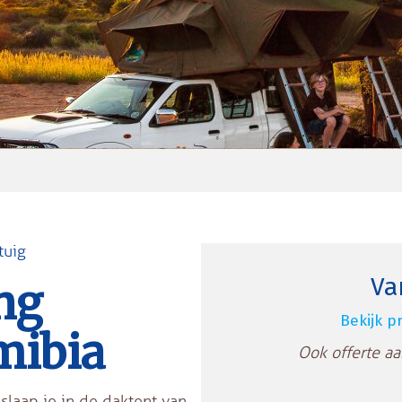
tuig
Va
ng
Bekijk pr
mibia
Ook offerte a
slaap je in de daktent van