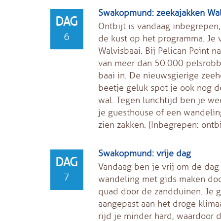
Swakopmund: zeekajakken Walvi
DAG
Ontbijt is vandaag inbegrepen,
6
de kust op het programma. Je ve
Walvisbaai. Bij Pelican Point n
van meer dan 50.000 pelsrobbe
baai in. De nieuwsgierige zee
beetje geluk spot je ook nog do
wal. Tegen lunchtijd ben je we
je guesthouse of een wandelin
zien zakken. (Inbegrepen: ontbi
Swakopmund: vrije dag
DAG
Vandaag ben je vrij om de dag t
7
wandeling met gids maken doo
quad door de zandduinen. Je gi
aangepast aan het droge klimaa
rijd je minder hard, waardoor 