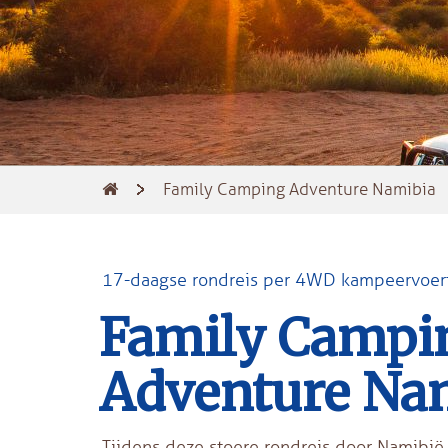
Family Camping Adventure Namibia
17-daagse rondreis per 4WD kampeervoer
Family Campi
Adventure Na
Tijdens deze stoere rondreis door Namibië 