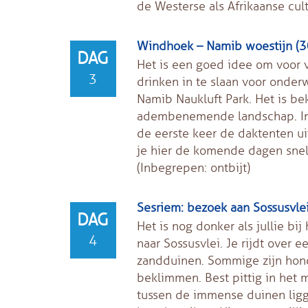
de Westerse als Afrikaanse cult
Windhoek – Namib woestijn (30
DAG
Het is een goed idee om voor 
3
drinken in te slaan voor onderw
Namib Naukluft Park. Het is 
adembenemende landschap. In 
de eerste keer de daktenten ui
je hier de komende dagen snel 
(Inbegrepen: ontbijt)
Sesriem: bezoek aan Sossusvle
DAG
Het is nog donker als jullie bi
4
naar Sossusvlei. Je rijdt over
zandduinen. Sommige zijn hond
beklimmen. Best pittig in het 
tussen de immense duinen ligge