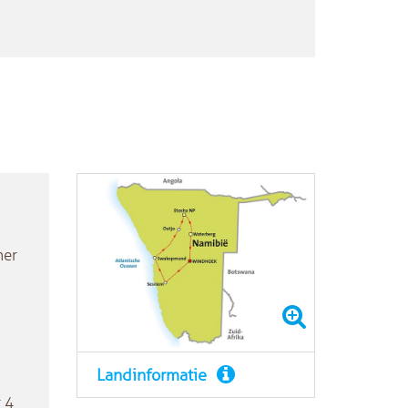
mer
Landinformatie
 4