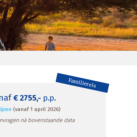
Familiereis
naf
€ 2755,-
p.p.
ijzen
(vanaf 1 april 2026)
anvragen ná bovenstaande data