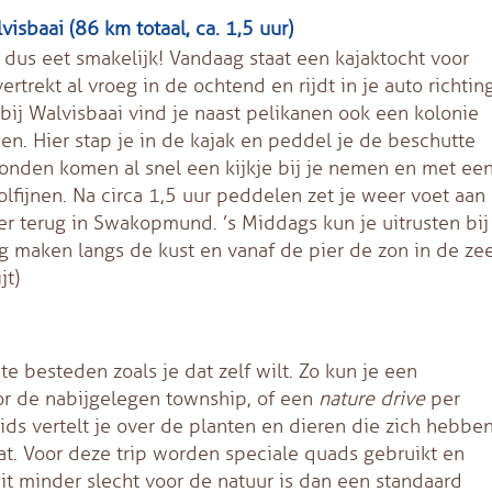
sbaai (86 km totaal, ca. 1,5 uur)
 dus eet smakelijk! Vandaag staat een kajaktocht voor
rtrekt al vroeg in de ochtend en rijdt in je auto richtin
abij Walvisbaai vind je naast pelikanen ook een kolonie
n. Hier stap je in de kajak en peddel je de beschutte
honden komen al snel een kijkje bij je nemen en met ee
lfijnen. Na circa 1,5 uur peddelen zet je weer voet aan
er terug in Swakopmund. ’s Middags kun je uitrusten bij
g maken langs de kust en vanaf de pier de zon in de ze
jt)
e besteden zoals je dat zelf wilt. Zo kun je een
r de nabijgelegen township, of een
nature drive
per
ds vertelt je over de planten en dieren die zich hebbe
t. Voor deze trip worden speciale quads gebruikt en
dit minder slecht voor de natuur is dan een standaard