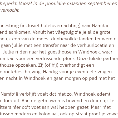
 beperkt. Vooral in de populaire maanden september en
verkocht.
annesburg (inclusief hotelovernachting) naar Namibië
end aankomen. Vanuit het vliegtuig zie je al de grote
melijk een van de meest dunbevolkte landen ter wereld.
aan jullie met een transfer naar de verhuurlocatie en
. Jullie rijden naar het guesthouse in Windhoek, waar
zwembad voor een verfrissende plons. Onze lokale partne
house opzoeken. Zij (of hij) overhandigt een
e routebeschrijving. Handig voor je eventuele vragen
n een nacht in Windhoek en gaan morgen op pad met het
Namibië verblijft voelt dat niet zo. Windhoek ademt
n dorp uit. Aan de gebouwen is bovendien duidelijk te
sers hier ooit voet aan wal hebben gezet. Maar niet
tussen modern en koloniaal, ook op straat proef je zowe