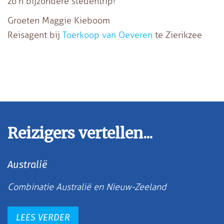
zo’n bijzondere stedentrip!
Groeten Maggie Kieboom
Reisagent bij
Toerkoop van Oeveren
te Zierikzee
Reizigers vertellen...
Australië
Combinatie Australië en Nieuw-Zeeland
LEES VERDER