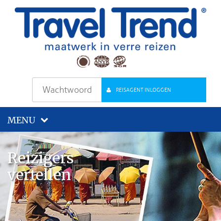
REISAGENT INLOGGEN
MENU
Reizigers
vertellen