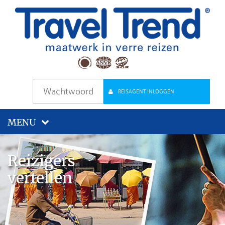
REISAGENT INLOGGEN
MENU
Reizigers
vertellen