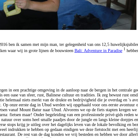
2016 ben ik samen met mijn man, ter gelegenheid van ons 12,5 huwelijksjubile
1
kken waar wij in grote lijnen de bouwsteen
Bali: Adventure in Paradise
hebben
egen in een prachtige omgeving in de aanloop naar de bergen in het centrale ge
s een oase van sfeer, rust, Balinese cultuur en tradities. Ik zeg bewust rust omda
e helemaal niets merkt van de drukte en bedrijvigheid die je overdag en 's avo
iet. Op onze eerste dag in Ubud werden wij opgehaald voor ons eerste avontuur o
etsen vanaf Mount Batur naar Ubud. Alvorens we op de fiets stapten kregen we 
aarna: fietsen maar! Onder begeleiding van een professionele privé-gids reden 
 natuur over soms heel smalle paadjes door de jungle en langs kleine dorpjes en
rse stops krijg je uitleg over het dagelijks leven van de lokale bevolking en be
veel indrukken te hebben op gedaan eindigen we deze fietstocht met een heerlij
estaurant. De rest van de dag konden we vrij besteden en hebben we door allerle