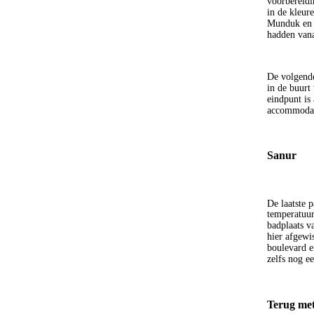
voorbereidi
in de kleur
Munduk en h
hadden vana
De volgende
in de buurt
eindpunt is
accommodati
Sanur
De laatste 
temperatuur
badplaats v
hier afgewi
boulevard en
zelfs nog e
Terug met