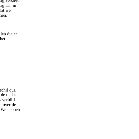
ig versierd
ag aan in
dat we
men.
len die er
het
schil qua
 de oudste
 verblijf
n over de
n. We hebben