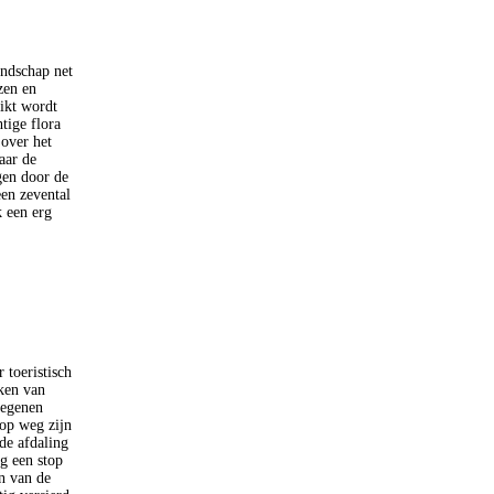
ndschap net
zen en
ikt wordt
tige flora
over het
aar de
gen door de
een zevental
k een erg
toeristisch
ken van
regenen
 op weg zijn
de afdaling
g een stop
n van de