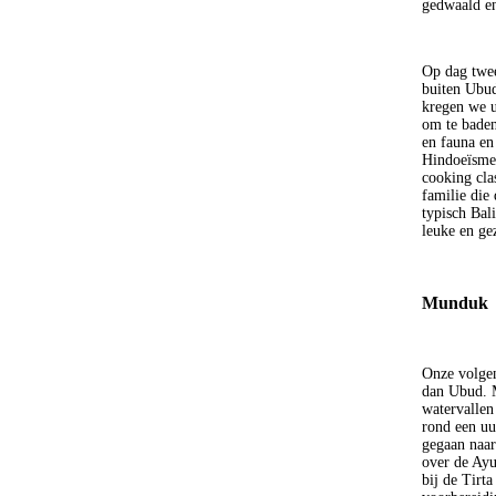
gedwaald en
Op dag twee
buiten Ubud
kregen we u
om te baden 
en fauna en
Hindoeïsme 
cooking cla
familie die
typisch Bali
leuke en gez
Munduk
Onze volgen
dan Ubud. M
watervallen
rond een uu
gegaan naar
over de Ayu
bij de Tirt