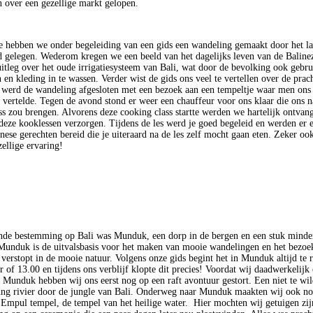
 over een gezellige markt gelopen.
 hebben we onder begeleiding van een gids een wandeling gemaakt door het la
 gelegen. Wederom kregen we een beeld van het dagelijks leven van de Baline
itleg over het oude irrigatiesysteem van Bali, wat door de bevolking ook gebru
en kleding in te wassen. Verder wist de gids ons veel te vertellen over de prach
 werd de wandeling afgesloten met een bezoek aan een tempeltje waar men ons 
vertelde. Tegen de avond stond er weer een chauffeur voor ons klaar die ons n
ss zou brengen. Alvorens deze cooking class startte werden we hartelijk ontvan
 deze kooklessen verzorgen. Tijdens de les werd je goed begeleid en werden er 
nese gerechten bereid die je uiteraard na de les zelf mocht gaan eten. Zeker oo
ellige ervaring!
de bestemming op Bali was Munduk, een dorp in de bergen en een stuk minder 
unduk is de uitvalsbasis voor het maken van mooie wandelingen en het bezoe
 verstopt in de mooie natuur. Volgens onze gids begint het in Munduk altijd te 
r of 13.00 en tijdens ons verblijf klopte dit precies! Voordat wij daadwerkelijk
 Munduk hebben wij ons eerst nog op een raft avontuur gestort. Een niet te wil
ng rivier door de jungle van Bali. Onderweg naar Munduk maakten wij ook no
a Empul tempel, de tempel van het heilige water. Hier mochten wij getuigen zij