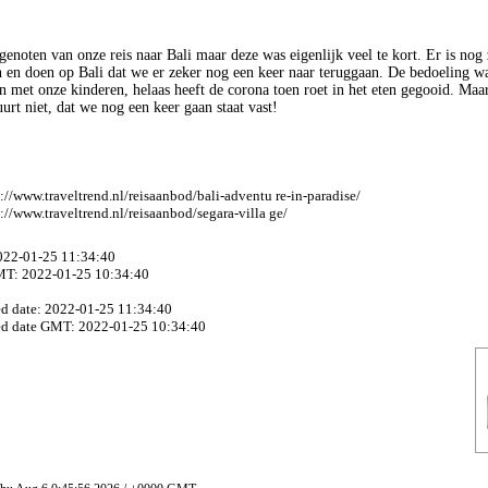
enoten van onze reis naar Bali maar deze was eigenlijk veel te kort. Er is nog 
n en doen op Bali dat we er zeker nog een keer naar teruggaan. De bedoeling wa
n met onze kinderen, helaas heeft de corona toen roet in het eten gegooid. Maar
uurt niet, dat we nog een keer gaan staat vast!
://www.traveltrend.nl/reisaanbod/bali-adventu re-in-paradise/
://www.traveltrend.nl/reisaanbod/segara-villa ge/
2022-01-25 11:34:40
MT: 2022-01-25 10:34:40
ed date: 2022-01-25 11:34:40
ed date GMT: 2022-01-25 10:34:40