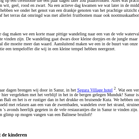
ng op een ceremonie die een paar dagen later zou plaatsvinden. Alles was pracht
en wit, geel, rood en zwart. Na een actieve dag kwamen we wat later in de midd
ebben we onder het genot van een drankje genoten van het prachtige uitzicht 
f het terras dat omringd was met allerlei fruitbomen maar ook nootmuskaatbo
 dag maken we een korte maar pittige wandeling naar een van de vele waterval
 te vinden zijn. De wandeling gaat dwars door kleine dorpjes en de jungle maar 
 al die moeite meer dan waard. Aansluitend maken we een in de buurt van onze
e een tempeloffer die wij in een kleine tempel hebben neergezet.
2
paar dagen brengen wij door in Sanur, in het
Segara Village hotel
. Wat een ver
 hier vergeleken met het verblijf in het in de bergen gelegen Munduk! Sanur is
an Bali en het is er rustiger dan in het drukke en bruisende Kuta. We hebben ons
sseld met relaxen aan een van de zwembaden, wandelen over het strand, struine
 's avonds heerlijk gegeten in de vele restaurantjes die in Sanur te vinden zij
en glimp op mogen vangen van een Balinese bruiloft!
 de kinderen