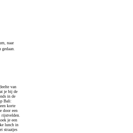
um, naar
 gedaan.
deelte van
t je bij de
nds in de
p Bali:
een korte
we door een
 rijstvelden.
zoek je een
ke lunch in
i straatjes