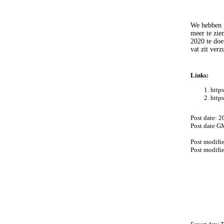
We hebben g
meer te zie
2020 te doe
vat zit verz
Links:
https
https
Post date: 
Post date G
Post modifi
Post modifi