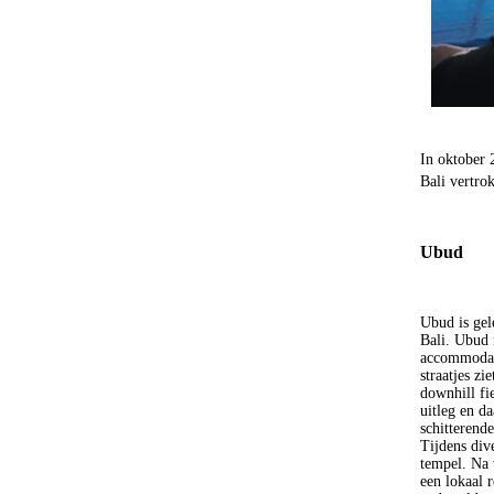
In oktober 
Bali vertro
Ubud
Ubud is gel
Bali. Ubud i
accommodati
straatjes z
downhill fi
uitleg en d
schitterende
Tijdens dive
tempel. Na 
een lokaal r