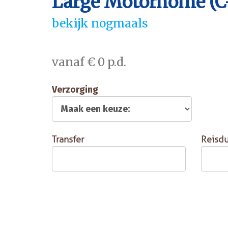
Large Motorhome (C
bekijk nogmaals
vanaf € 0 p.d.
Verzorging
Transfer
Reisdu