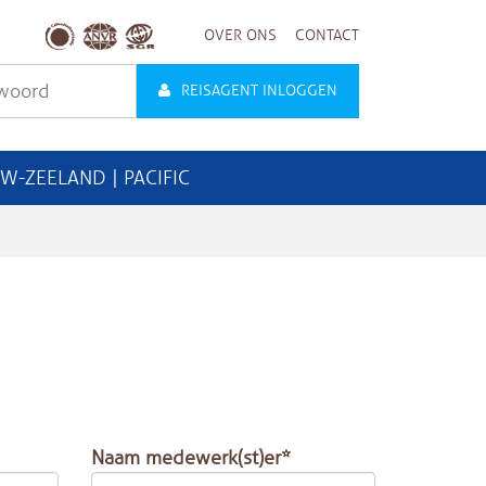
OVER ONS
CONTACT
REISAGENT INLOGGEN
UW-ZEELAND | PACIFIC
Naam medewerk(st)er*