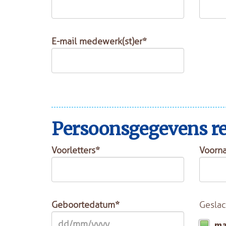
E-mail medewerk(st)er*
Persoonsgegevens rei
Voorletters*
Voorn
Geboortedatum*
Geslac
m