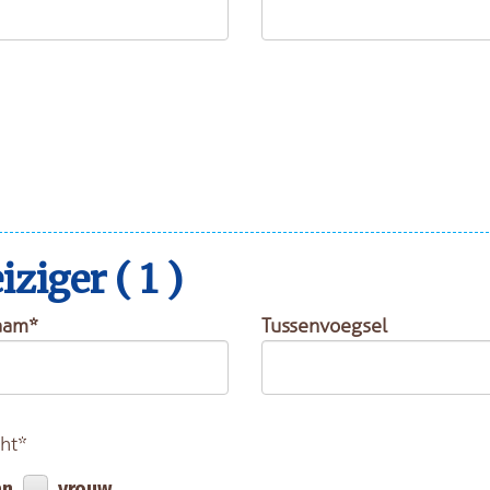
ziger ( 1 )
aam*
Tussenvoegsel
ht*
an
vrouw