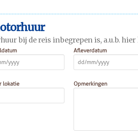
motorhuur
r bij de reis inbegrepen is, a.u.b. hier
ldatum
Afleverdatum
r lokatie
Opmerkingen