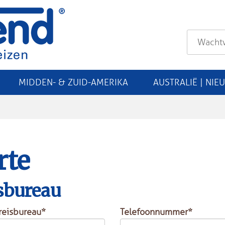
MIDDEN- & ZUID-AMERIKA
AUSTRALIË | NIE
rte
sbureau
reisbureau*
Telefoonnummer*