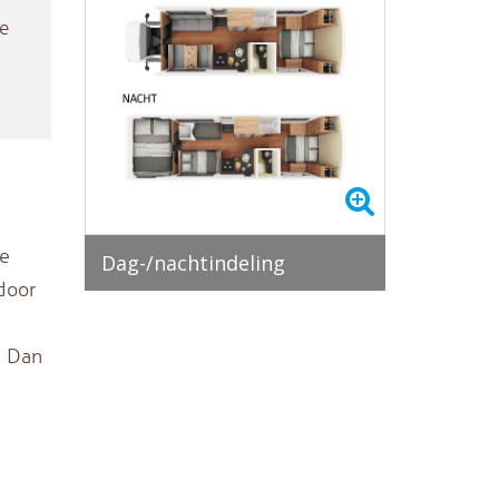
e
pe
Dag-/nachtindeling
door
? Dan