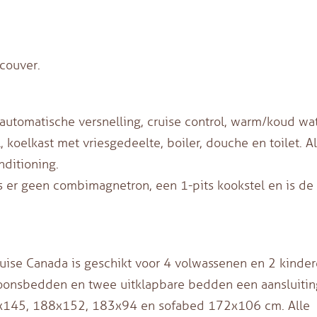
ncouver.
utomatische versnelling, cruise control, warm/koud wat
 koelkast met vriesgedeelte, boiler, douche en toilet. Al
nditioning.
s er geen combimagnetron, een 1-pits kookstel en is de
uise Canada is geschikt voor 4 volwassenen en 2 kinder
oonsbedden en twee uitklapbare bedden een aansluitin
4x145, 188x152, 183x94 en sofabed 172x106 cm. Alle