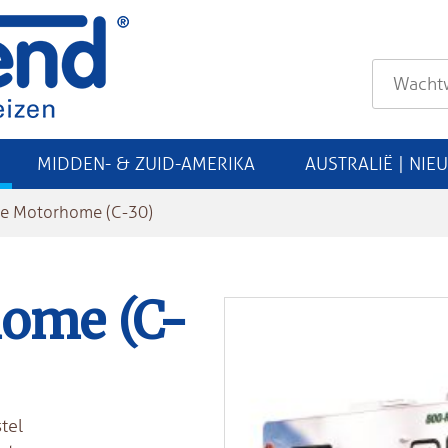
MIDDEN- & ZUID-AMERIKA
AUSTRALIË | NIE
ge Motorhome (C-30)
ome (C-
tel