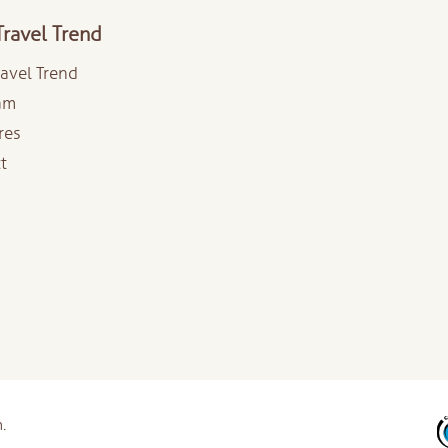
Travel Trend
ravel Trend
am
res
t
.