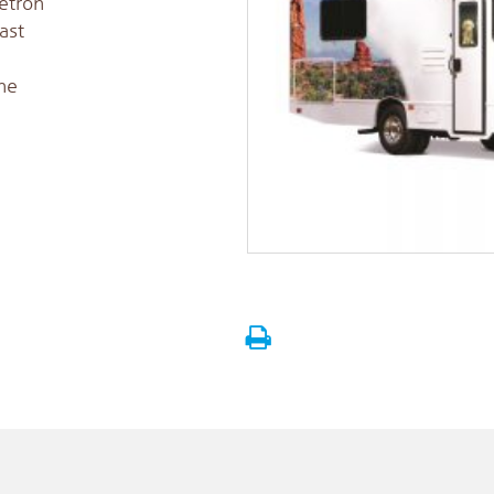
etron
ast
he