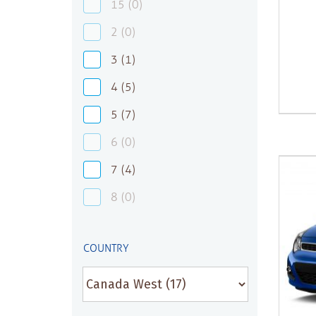
15
(0)
2
(0)
3
(1)
4
(5)
5
(7)
6
(0)
7
(4)
8
(0)
COUNTRY