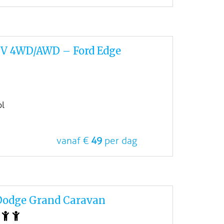
UV 4WD/AWD – Ford Edge
ol
vanaf €
49
per dag
Dodge Grand Caravan