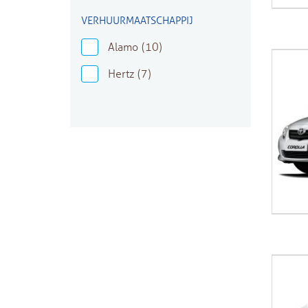
VERHUURMAATSCHAPPIJ
Alamo
(10)
Hertz
(7)