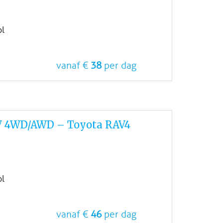
ol
vanaf €
38
per dag
V 4WD/AWD – Toyota RAV4
ol
vanaf €
46
per dag