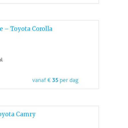
e – Toyota Corolla
ol
vanaf €
35
per dag
Toyota Camry