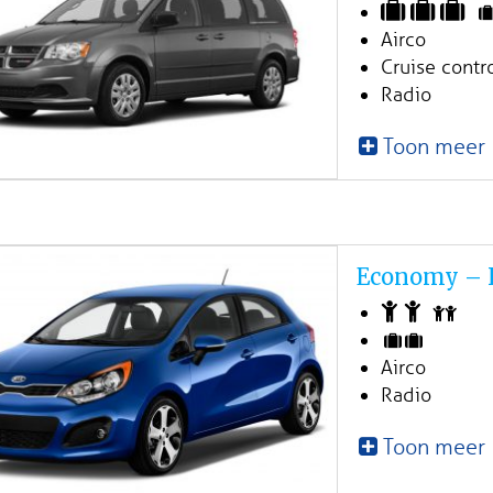
Airco
Cruise contr
Radio
Toon meer
Economy – K
Airco
Radio
Toon meer