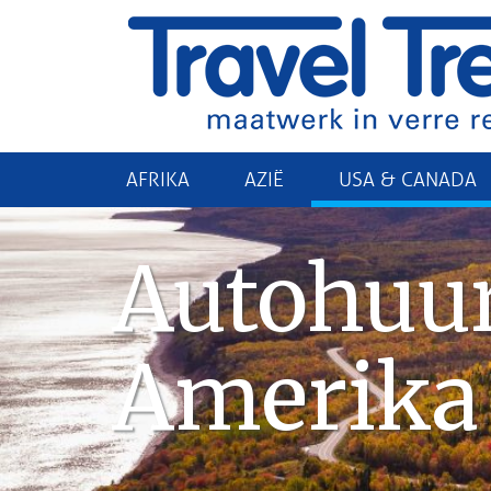
AFRIKA
AZIË
USA & CANADA
Autohuu
Amerika