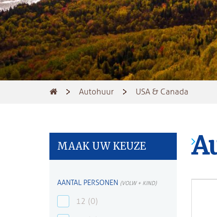
Autohuur
USA & Canada
A
MAAK UW KEUZE
AANTAL PERSONEN
(VOLW + KIND)
12
(0)