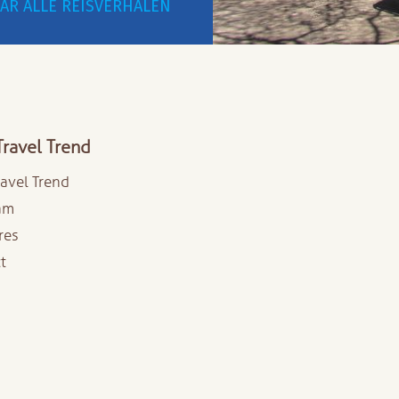
AR ALLE REISVERHALEN
Travel Trend
ravel Trend
am
res
t