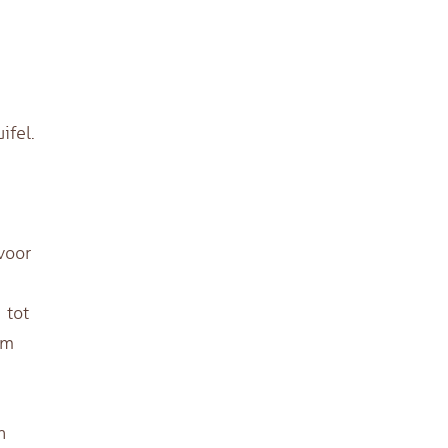
ifel.
voor
 tot
em
n