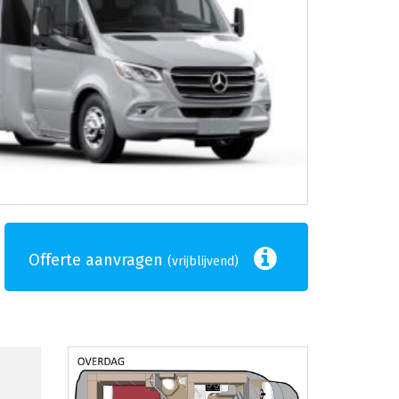
Offerte aanvragen
(vrijblijvend)