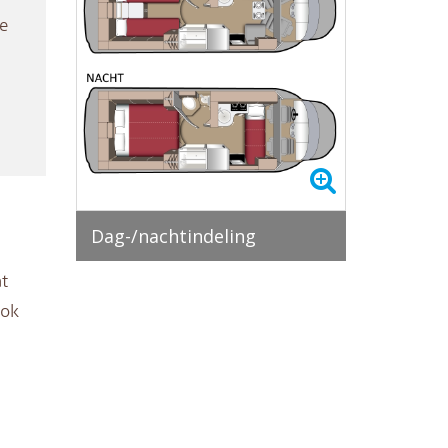
e
Dag-/nachtindeling
t
ook