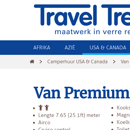
AFRIKA
AZIË
USA & CANADA
Camperhuur USA & Canada
Van
Van Premium
Kooks
Magn
Lengte 7.65 (25.1ft) meter
Koelk
Airco
Toilet
Cruise control