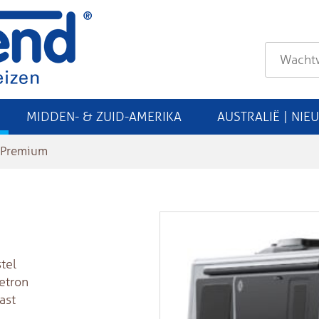
MIDDEN- & ZUID-AMERIKA
AUSTRALIË | NIE
 Premium
tel
etron
ast