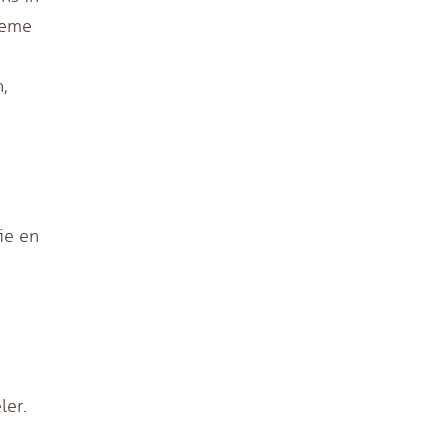
ieme
,
ie en
ler.