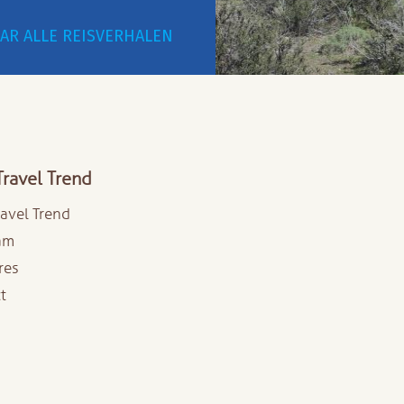
AR ALLE REISVERHALEN
Travel Trend
ravel Trend
am
res
t