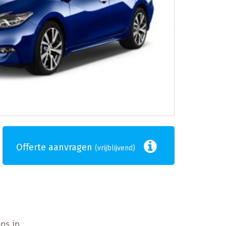
Offerte aanvragen
(vrijblijvend)
ns in