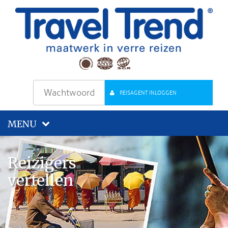
REISAGENT INLOGGEN
MENU
Reizigers
vertellen