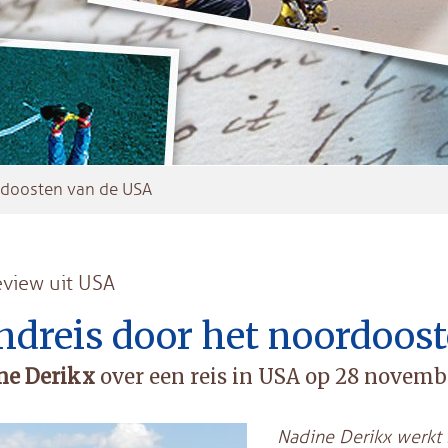
rdoosten van de USA
eview uit USA
ndreis door het noordoos
ne Derikx
over een reis in USA op 28 novemb
Nadine Derikx werkt b