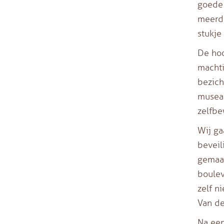
goede 
meerde
stukje
De hoo
machti
bezich
musea 
zelfbe
Wij ga
beveil
gemaak
boulev
zelf n
Van de
Na een