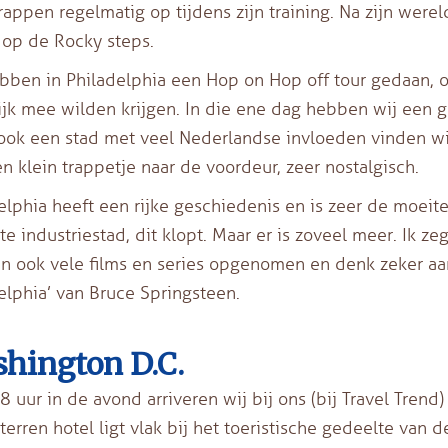
rappen regelmatig op tijdens zijn training. Na zijn were
op de Rocky steps.
bben in Philadelphia een Hop on Hop off tour gedaan, o
jk mee wilden krijgen. In die ene dag hebben wij een g
 ook een stad met veel Nederlandse invloeden vinden wi
n klein trappetje naar de voordeur, zeer nostalgisch.
elphia heeft een rijke geschiedenis en is zeer de moei
ote industriestad, dit klopt. Maar er is zoveel meer. Ik ze
ijn ook vele films en series opgenomen en denk zeker 
elphia’ van Bruce Springsteen.
hington D.C.
8 uur in de avond arriveren wij bij ons (bij Travel Trend
sterren hotel ligt vlak bij het toeristische gedeelte van