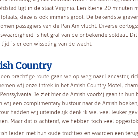
fdstad ligt in de staat Virginia. Een kleine 20 minuten
fplaats, deze is ook immens groot. De bekendste graven
men passagiers van de Pan Am vlucht. Diverse oorlogss
swaardigheid is het graf van de onbekende soldaat. Di
 tijd is er een wisseling van de wacht.
sh Country
 een prachtige route gaan we op weg naar Lancaster, rich
emen wij onze intrek in het Amish Country Motel, cha
Penssylvania. Je ziet hier de Amish voorbij gaan in hun b
 wij een complimentary bustour naar de Amish boeken,
our hadden wij uiteindelijk denk ik wel veel leuker g
en. Maar dat is achteraf, we hebben toch veel opgestok
sh leiden met hun oude tradities en waarden een teru