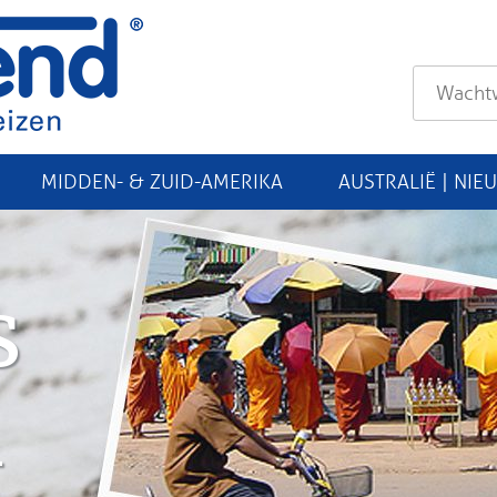
MIDDEN- & ZUID-AMERIKA
AUSTRALIË | NIE
s
n