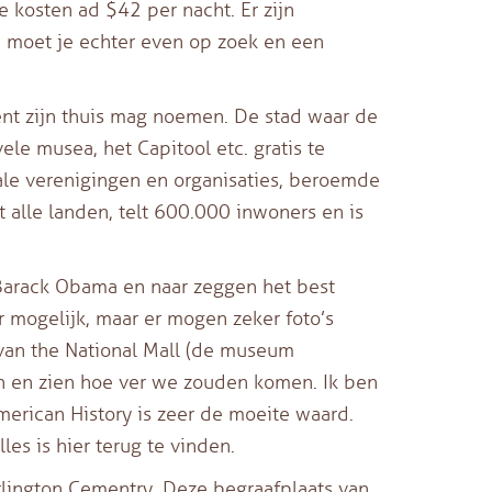
e kosten ad $42 per nacht. Er zijn
n moet je echter even op zoek en een
ent zijn thuis mag noemen. De stad waar de
ele musea, het Capitool etc. gratis te
nale verenigingen en organisaties, beroemde
t alle landen, telt 600.000 inwoners en is
Barack Obama en naar zeggen het best
r mogelijk, maar er mogen zeker foto’s
van the National Mall (de museum
en en zien hoe ver we zouden komen. Ik ben
merican History is zeer de moeite waard.
les is hier terug te vinden.
rlington Cementry. Deze begraafplaats van