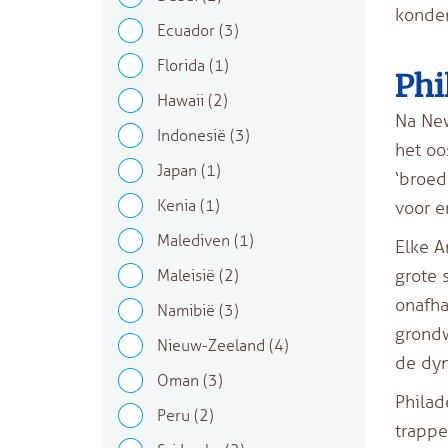
konden
Ecuador
(3)
Florida
(1)
Phi
Hawaii
(2)
Na New
Indonesië
(3)
het oo
Japan
(1)
‘broed
Kenia
(1)
voor e
Malediven
(1)
Elke A
grote 
Maleisië
(2)
onafha
Namibië
(3)
grondw
Nieuw-Zeeland
(4)
de dyn
Oman
(3)
Philad
Peru
(2)
trappe