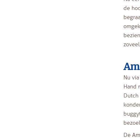
de hoo
begraa
omgeko
bezien
zoveel
Ami
Nu via
Hand n
Dutch 
konden
buggyt
bezoek
De Ami