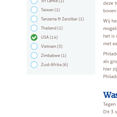
Sri Lanka
(2)
deze t
Taiwan
(1)
boven 
Tanzania & Zanzibar
(1)
Wij he
Thailand
(1)
mogeli
het is
USA
(14)
met ee
Vietnam
(3)
Philad
Zimbabwe
(1)
als gr
Zuid-Afrika
(6)
hier z
Philad
Was
Tegen 
Dit 3 