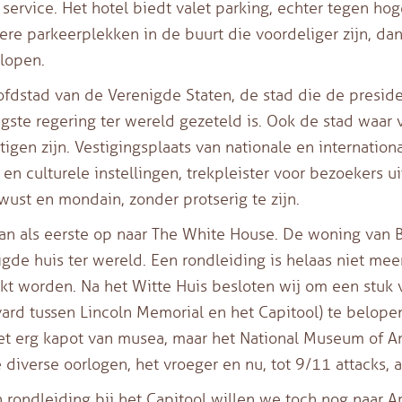
service. Het hotel biedt valet parking, echter tegen hog
re parkeerplekken in de buurt die voordeliger zijn, da
 lopen.
fdstad van de Verenigde Staten, de stad die de presid
gste regering ter wereld gezeteld is. Ook de stad waar v
tigen zijn. Vestigingsplaats van nationale en internatio
en culturele instellingen, trekpleister voor bezoekers ui
wust en mondain, zonder protserig te zijn.
an als eerste op naar The White House. De woning van 
igde huis ter wereld. Een rondleiding is helaas niet mee
t worden. Na het Witte Huis besloten wij om een stuk 
ard tussen Lincoln Memorial en het Capitool) te belop
iet erg kapot van musea, maar het National Museum of A
 diverse oorlogen, het vroeger en nu, tot 9/11 attacks, al
 rondleiding bij het Capitool willen we toch nog naar A