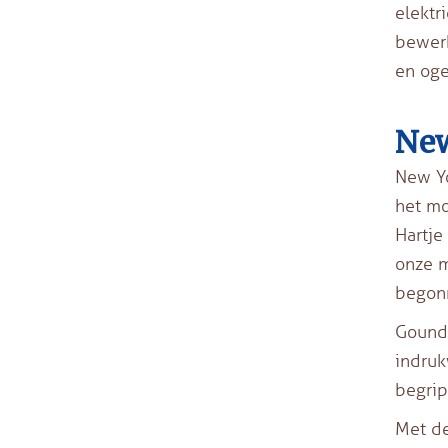
elektr
bewerk
en oge
New
New Yo
het mo
Hartje
onze m
begonn
Gound 
indruk
begrip
Met de