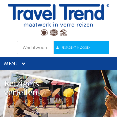
REISAGENT INLOGGEN
MENU
Reizigers
vertellen