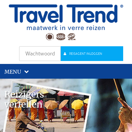
REISAGENT INLOGGEN
MENU
Reizigers
vertellen