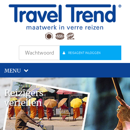
REISAGENT INLOGGEN
MENU
Reizigers
vertellen