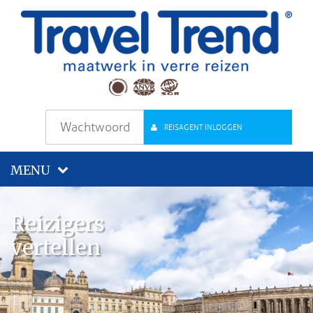
REISAGENT INLOGGEN
MENU
Reizigers
vertellen