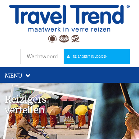
REISAGENT INLOGGEN
MENU
Reizigers
vertellen