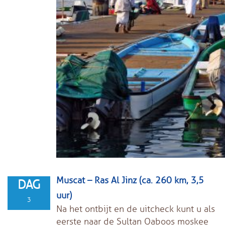
Muscat – Ras Al Jinz (ca. 260 km, 3,5
DAG
uur)
3
Na het ontbijt en de uitcheck kunt u als
eerste naar de Sultan Qaboos moskee