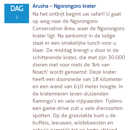
Arusha – Ngorongoro krater
DAG
Na het ontbijt begint uw safari! U gaat
2
op weg naar de Ngorongoro
Conservation Area, waar de Ngorongoro
krater ligt. Na aankomst in de lodge
staat er een smakelijke lunch voor u
klaar. De middag brengt u door in de
schitterende krater, die met zijn 30.000
dieren niet voor niets de ‘Ark van
Noach’ wordt genoemd. Deze krater
heeft een doorsnede van 18 kilometer
en een wand van 610 meter hoogte. In
de kratermeren leven duizenden
flamingo’s en vele nijlpaarden. Tijdens
een game-drive zult u vele diersoorten
spotten. Op de grasvlakte kunt u de
buffels, leeuwen, wildebeesten en
zebra’s namelijk tot op korte afstand