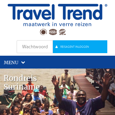
REISAGENT INLOGGEN
MENU
Rondreis
Suriname