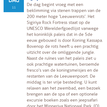
DAG
De dag begint vroeg met een
11
beklimming via stenen trappen van de
200 meter hoge ‘Leeuwenrots’. Het
Sigiriya Rock Fortress staat op de
UNESCO Werelderfgoedlijst vanwege
het koninklijk paleis dat in de 5de
eeuw gebouwd is door Koning Kassapa.
Bovenop de rots heeft u een prachtig
uitzicht over de omliggende jungle.
Naast de ruïnes van het paleis ziet u
ook prachtige watertuinen, beroemde
fresco’s van de koningsmeisjes en de
restanten van de Leeuwenpoort. De
middag is ter vrije besteding. U kunt
relaxen aan het zwembad, een bezoek
brengen aan de spa of een optionele
excursie boeken zoals een jeepsafari
door het Minneriya Nationaal Park. (O)