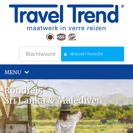
REISAGENT INLOGGEN
MENU
Rondreis
Sri Lanka & Malediven