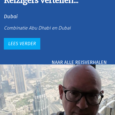
Reizigers vertellen...
Dubai
Combinatie Abu Dhabi en Dubai
LEES VERDER
NAAR ALLE REISVERHALEN