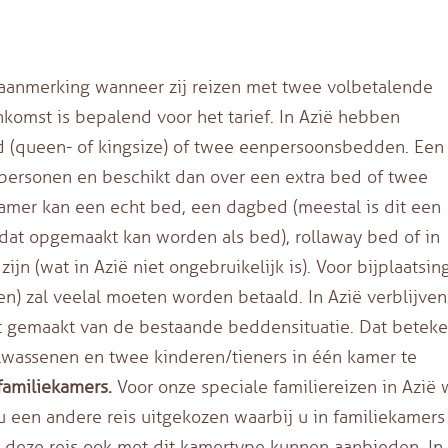
 aanmerking wanneer zij reizen met twee volbetalende
komst is bepalend voor het tarief. In Azië hebben
 (queen- of kingsize) of twee eenpersoonsbedden. Een
personen en beschikt dan over een extra bed of twee
mer kan een echt bed, een dagbed (meestal is dit een
 dat opgemaakt kan worden als bed), rollaway bed of in
n (wat in Azië niet ongebruikelijk is). Voor bijplaatsin
en) zal veelal moeten worden betaald. In Azië verblijven
dt gemaakt van de bestaande beddensituatie. Dat beteke
olwassenen en twee kinderen/tieners in één kamer te
familiekamers.
Voor onze speciale familiereizen in Azië 
u een andere reis uitgekozen waarbij u in familiekamers
j deze reis ook met dit kamertype kunnen aanbieden. In