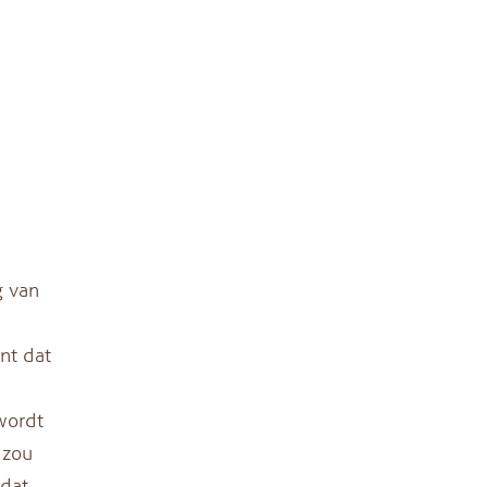
g van
nt dat
wordt
 zou
 dat