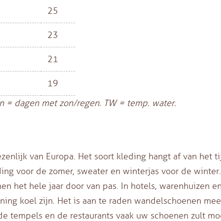
25
23
21
19
n = dagen met zon/regen. TW = temp. water.
zenlijk van Europa. Het soort kleding hangt af van het ti
eding voor de zomer, sweater en winterjas voor de winter
n het hele jaar door van pas. In hotels, warenhuizen e
ning koel zijn. Het is aan te raden wandelschoenen mee
 de tempels en de restaurants vaak uw schoenen zult m