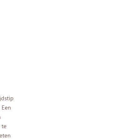
jdstip
. Een
n
 te
oeten