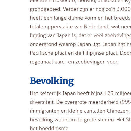
eilanden: Hokkaido, Honshu, Shikoku en K
grondgebied. Verder zijn er nog zo’n 3.000
heeft een lange dunne vorm en het breedste
totale oppervlakte van Nederland, wat ne
ligging van Japan is, dat er veel zeebevin
ondergrond waarop Japan ligt. Japan ligt na
Pacifische plaat en de Filipijnse plaat. D
regelmaat aard- en zeebevingen voor.
Bevolking
Het keizerrijk Japan heeft bijna 123 miljo
diversiteit. De overgrote meerderheid (99%
immigranten en kleine aantallen Chinezen
bevolking woont in de grote steden. Het Sh
het boeddhisme.