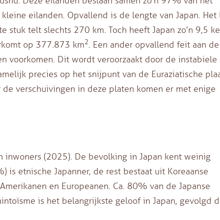
yushu. Deze eilanden beslaan samen zo’n 97% van het
 kleine eilanden. Opvallend is de lengte van Japan. Het
 stuk telt slechts 270 km. Toch heeft Japan zo’n 9,5 k
2
erkomt op 377.873 km
. Een ander opvallend feit aan de
gen voorkomen. Dit wordt veroorzaakt door de instabiele
melijk precies op het snijpunt van de Euraziatische plaa
oor de verschuivingen in deze platen komen er met enige
en inwoners (2025). De bevolking in Japan kent weinig
) is etnische Japanner, de rest bestaat uit Koreaanse
, Amerikanen en Europeanen. Ca. 80% van de Japanse
intoïsme is het belangrijkste geloof in Japan, gevolgd 