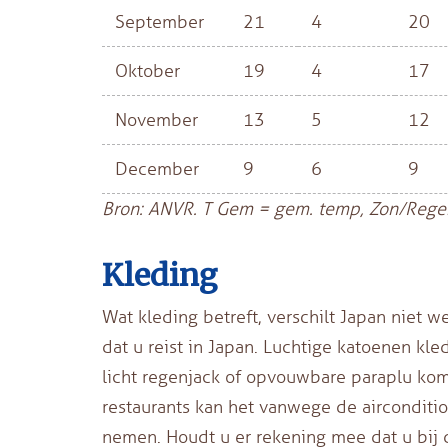
September
21
4
20
Oktober
19
4
17
November
13
5
12
December
9
6
9
Bron: ANVR. T Gem = gem. temp, Zon/Rege
Kleding
Wat kleding betreft, verschilt Japan niet we
dat u reist in Japan. Luchtige katoenen kl
licht regenjack of opvouwbare paraplu kome
restaurants kan het vanwege de airconditio
nemen. Houdt u er rekening mee dat u bij