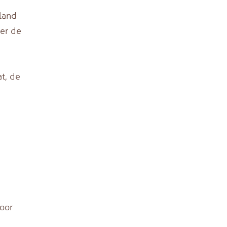
 land
eer de
t, de
door