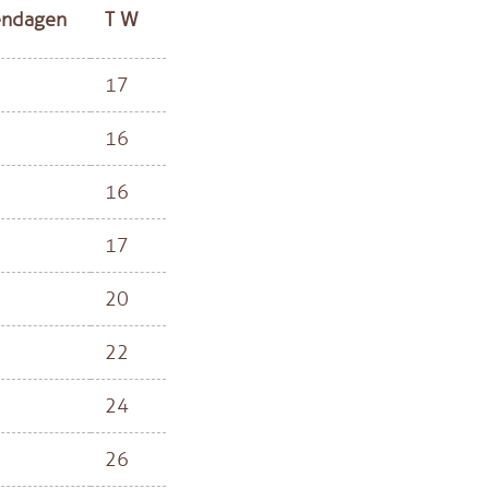
endagen
T W
17
16
16
17
20
22
24
26