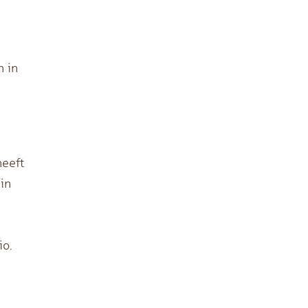
n in
heeft
in
io.