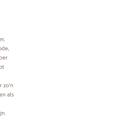
r,
ode,
per
ot
r zo’n
en als
jn.