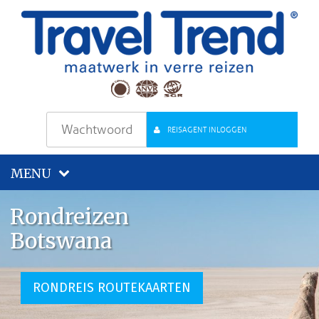
REISAGENT INLOGGEN
MENU
Rondreizen
Botswana
RONDREIS ROUTEKAARTEN