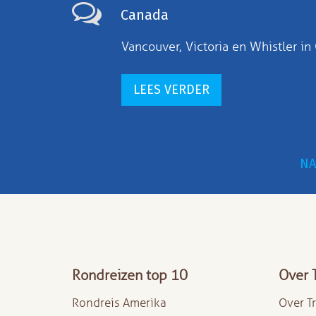
Canada
Vancouver, Victoria en Whistler i
LEES VERDER
NA
Rondreizen top 10
Over 
Rondreis Amerika
Over T