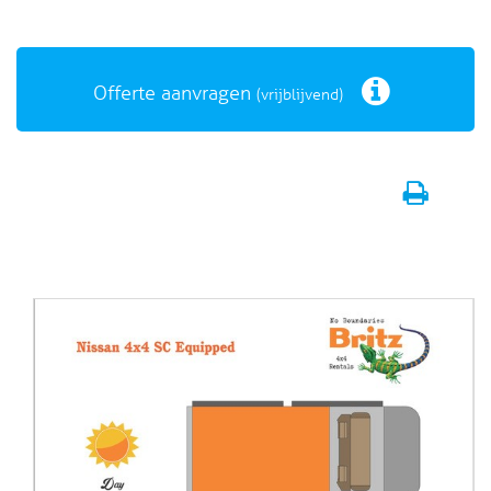
Offerte aanvragen
(vrijblijvend)