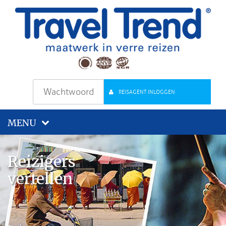
REISAGENT INLOGGEN
MENU
Reizigers
vertellen