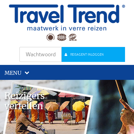
REISAGENT INLOGGEN
MENU
Reizigers
vertellen