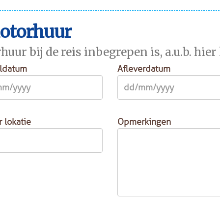
motorhuur
r bij de reis inbegrepen is, a.u.b. hier
ldatum
Afleverdatum
r lokatie
Opmerkingen