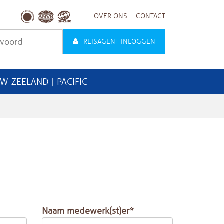
OVER ONS
CONTACT
REISAGENT INLOGGEN
UW-ZEELAND | PACIFIC
Naam medewerk(st)er*