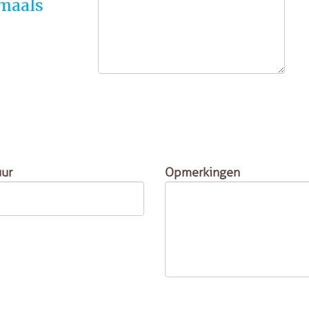
maals
ur
Opmerkingen