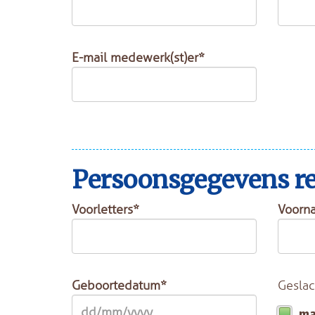
E-mail medewerk(st)er*
Persoonsgegevens rei
Voorletters*
Voorn
Geboortedatum*
Geslac
m