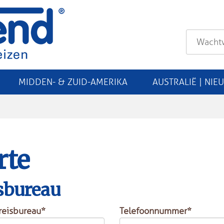
MIDDEN- & ZUID-AMERIKA
AUSTRALIË | NIE
rte
sbureau
reisbureau*
Telefoonnummer*