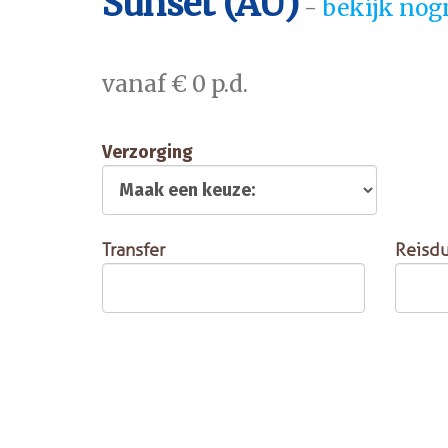
Sunset (AU)
-
bekijk nog
vanaf € 0 p.d.
Verzorging
Transfer
Reisdu