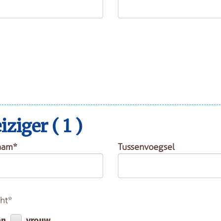
ziger ( 1 )
aam*
Tussenvoegsel
ht*
an
vrouw