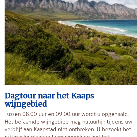
Dagtour naar het Kaaps
wijngebied
Tussen 08.00 uur en 09.00 uur wordt u opgehaald.
Het befaamde wijngebied mag natuurlijk tijdens uw
verblijf aan Kaapstad niet ontbreken. U bezoekt het
pittoreske plaatsje Franschhoek en ziet het