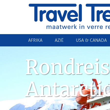
AFRIKA
AZIË
USA & CANADA
Rondreis
Antarcti