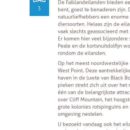
De Falklandeilanden bieden een
3
bent, goed te benaderen zijn. 
natuurliefhebbers een enorme 
diersoorten. Helaas zijn de ei
vaak slechts geassocieerd met 
Er komen hier veel bijzondere 
Peale en de kortsnuitdolfijn w
rondom de eilanden.
Op het meest noordwestelijke p
West Point
.
Deze aantrekkelijke
haven in de luwte van Black Bo
pieken strekt zich uit over he
één van de belangrijkste attract
over Cliff Mountain, het hoogs
grote kolonies rotspinguïns e
omgeving nestelen.
U bezoekt vandaag ook het ei