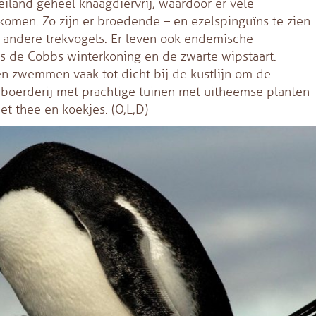
eiland geheel knaagdiervrij, waardoor er vele
komen. Zo zijn er broedende – en ezelspinguïns te zien
en andere trekvogels. Er leven ook endemische
ls de Cobbs winterkoning en de zwarte wipstaart.
en zwemmen vaak tot dicht bij de kustlijn om de
 boerderij met prachtige tuinen met uitheemse planten
t thee en koekjes. (O,L,D)