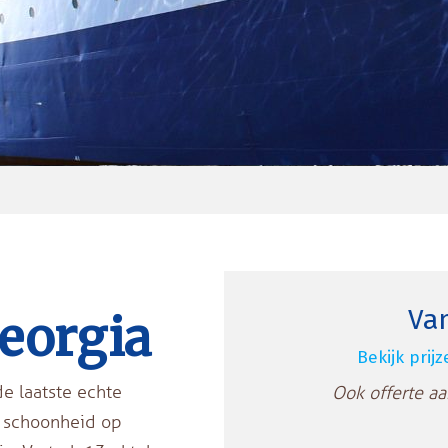
Va
Georgia
Bekijk prij
e laatste echte
Ook offerte a
e schoonheid op