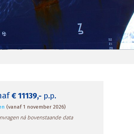
naf
€ 11139,-
p.p.
zen
(vanaf 1 november 2026)
anvragen ná bovenstaande data