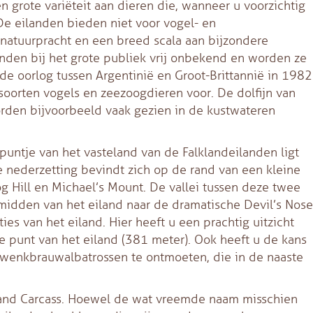
 grote variëteit aan dieren die, wanneer u voorzichtig
De eilanden bieden niet voor vogel- en
natuurpracht en een breed scala aan bijzondere
landen bij het grote publiek vrij onbekend en worden ze
de oorlog tussen Argentinië en Groot-Brittannië in 1982
soorten vogels en zeezoogdieren voor. De dolfijn van
orden bijvoorbeeld vaak gezien in de kustwateren
untje van het vasteland van de Falklandeilanden ligt
 nederzetting bevindt zich op de rand van een kleine
g Hill en Michael’s Mount. De vallei tussen deze twee
t midden van het eiland naar de dramatische Devil’s Nose
ies van het eiland. Hier heeft u een prachtig uitzicht
te punt van het eiland (381 meter). Ook heeft u de kans
n wenkbrauwalbatrossen te ontmoeten, die in de naaste
land Carcass. Hoewel de wat vreemde naam misschien