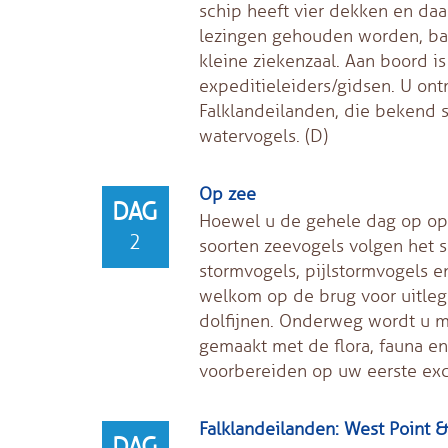
schip heeft vier dekken en daa
lezingen gehouden worden, bar
kleine ziekenzaal. Aan boord i
expeditieleiders/gidsen. U on
Falklandeilanden, die bekend 
watervogels. (D)
Op zee
DAG
Hoewel u de gehele dag op open
2
soorten zeevogels volgen het s
stormvogels, pijlstormvogels e
welkom op de brug voor uitleg 
dolfijnen. Onderweg wordt u m
gemaakt met de flora, fauna en
voorbereiden op uw eerste excu
Falklandeilanden: West Point &
DAG