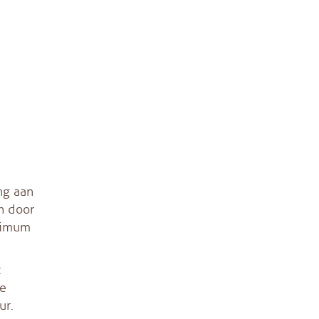
ng aan
n door
aximum
t
de
ur.