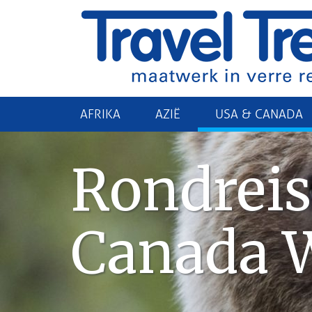
AFRIKA
AZIË
USA & CANADA
Rondreis
Canada 