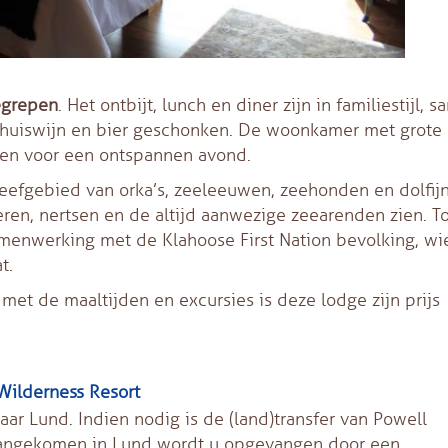
egrepen
. Het ontbijt, lunch en diner zijn in
familiestijl, 
dt huiswijn en bier geschonken. De woonkamer met grote
nten voor een ontspannen avond.
leefgebied van orka’s, zeeleeuwen, zeehonden en dolfij
eren, nertsen en de altijd aanwezige zeearenden zien. T
menwerking met de Klahoose First Nation bevolking, wi
t.
et de maaltijden en excursies is deze lodge zijn prijs
Wilderness Resort
ar Lund. Indien nodig is de (land)transfer van Powell
Aangekomen in Lund wordt u opgevangen door een