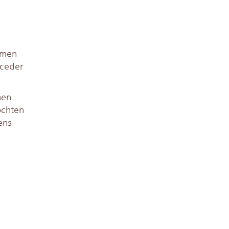
samen
 ceder
nen.
ochten
ens