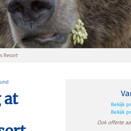
s Resort
Lund
Va
 at
Bekijk pr
Bekijk pr
Ook offerte a