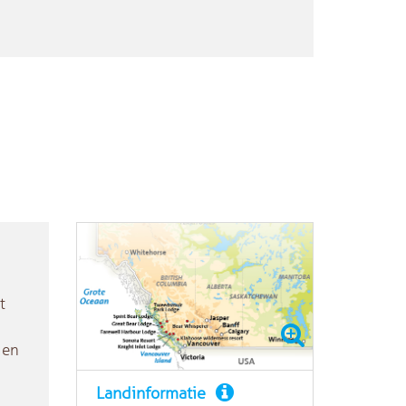
t
 en
Landinformatie