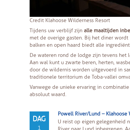
Credit Klahoose Wilderness Resort
Tijdens uw verblijf zijn
alle maaltijden inb
met de overige gasten
. Bij het diner wor
balken en open haard biedt alle ingredië
De wateren rond de lodge zijn tevens het 
Aan wal kunt u zwarte beren, herten, wasb
door de wildernis worden uitgevoerd in sa
traditionele territorium de Toba-vallei omva
Vanwege de unieke ervaring in combinatie m
absoluut waard.
Powell River/Lund – Klahoose 
DAG
U reist op eigen gelegenheid na
1
River naar Lund inbegrepen. 