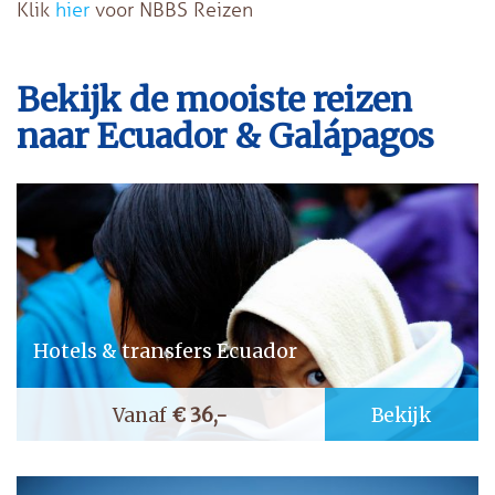
Klik
hier
voor NBBS Reizen
Bekijk de mooiste reizen
naar Ecuador & Galápagos
Hotels & transfers Ecuador
Vanaf
€
36,-
Bekijk