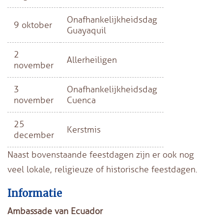
Onafhankelijkheidsdag
9 oktober
Guayaquil
2
Allerheiligen
november
3
Onafhankelijkheidsdag
november
Cuenca
25
Kerstmis
december
Naast bovenstaande feestdagen zijn er ook nog
veel lokale, religieuze of historische feestdagen.
Informatie
Ambassade van Ecuador