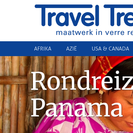
AFRIKA
AZIË
USA & CANADA
Rondrei
Panama