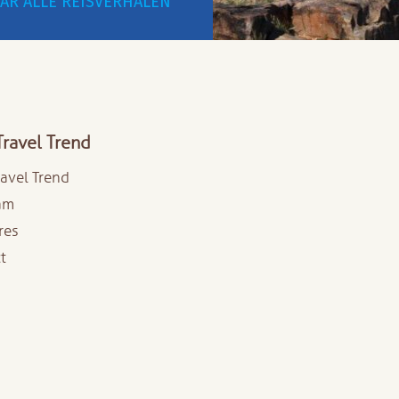
AR ALLE REISVERHALEN
Travel Trend
ravel Trend
am
res
t