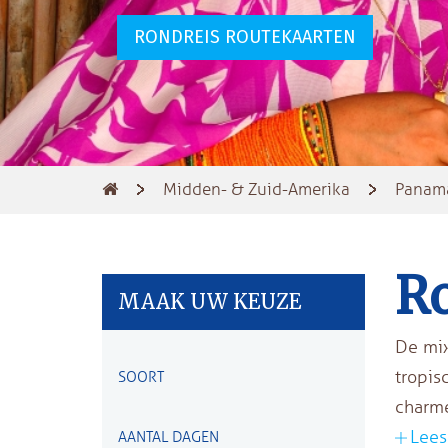
RONDREIS ROUTEKAARTEN
Midden- & Zuid-Amerika
Panam
R
MAAK UW KEUZE
De mix
tropis
SOORT
charm
Lees
AANTAL DAGEN