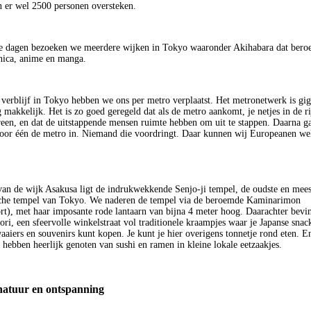
n er wel 2500 personen oversteken.
 dagen bezoeken we meerdere wijken in Tokyo waaronder Akihabara dat bero
onica, anime en manga.
 verblijf in Tokyo hebben we ons per metro verplaatst. Het metronetwerk is gig
 makkelijk. Het is zo goed geregeld dat als de metro aankomt, je netjes in de rij
ereen, en dat de uitstappende mensen ruimte hebben om uit te stappen. Daarna ga
voor één de metro in. Niemand die voordringt. Daar kunnen wij Europeanen wel
 van de wijk Asakusa ligt de indrukwekkende Senjo-ji tempel, de oudste en mees
sche tempel van Tokyo. We naderen de tempel via de beroemde Kaminarimon
t), met haar imposante rode lantaarn van bijna 4 meter hoog. Daarachter bevin
ri, een sfeervolle winkelstraat vol traditionele kraampjes waar je Japanse snac
aaiers en souvenirs kunt kopen. Je kunt je hier overigens tonnetje rond eten. E
hebben heerlijk genoten van sushi en ramen in kleine lokale eetzaakjes.
atuur en ontspanning