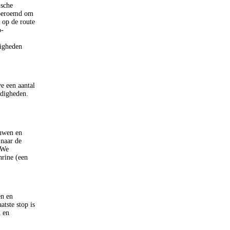
ische
 beroemd om
 op de route
o-
digheden
 een aantal
rdigheden.
ouwen en
 naar de
 We
hrine (een
en en
atste stop is
 en