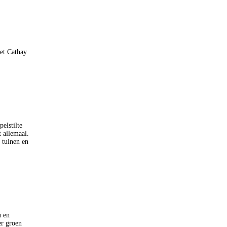
et Cathay
elstilte
 allemaal.
 tuinen en
u en
er groen