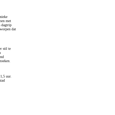
nieke
amen met
 dagtrip
tworpen dat
 stil te
n
end
ezoeken.
1,5 uur.
stad