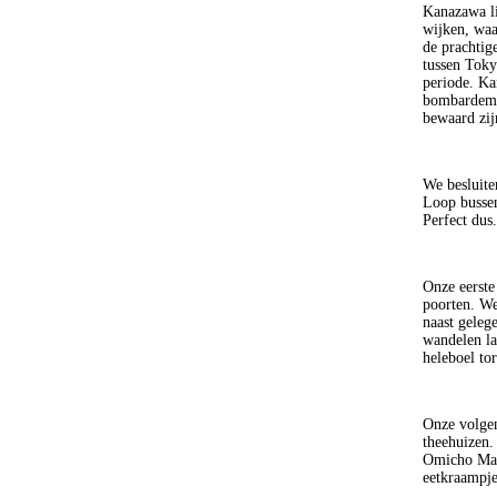
Kanazawa li
wijken, waa
de prachtig
tussen Toky
periode. Ka
bombardemen
bewaard zij
We besluit
Loop bussen
Perfect dus
Onze eerste
poorten. We
naast geleg
wandelen la
heleboel tor
Onze volgen
theehuizen. 
Omicho Mark
eetkraampje