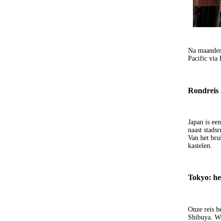
Na maanden 
Pacific via
Rondreis 
Japan is ee
naast stads
Van het bru
kastelen.
Tokyo: he
Onze reis b
Shibuya. We