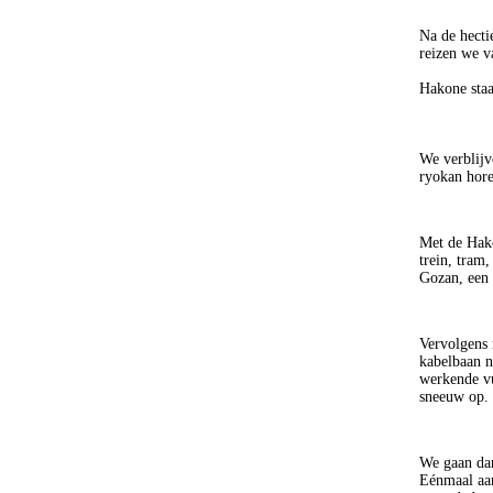
Na de hecti
reizen we v
Hakone staa
We verblijv
ryokan hore
Met de Hako
trein, tram
Gozan, een 
Vervolgens 
kabelbaan 
werkende vu
sneeuw op. 
We gaan dan
Eénmaal aan