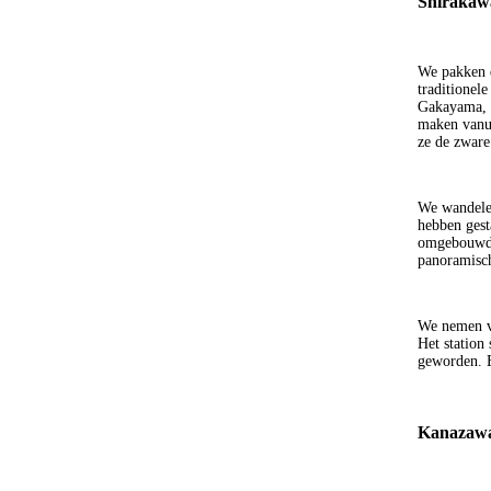
Shirakawa
We pakken d
traditionel
Gakayama, s
maken vanui
ze de zware
We wandelen 
hebben gest
omgebouwd 
panoramisch
We nemen ve
Het station
geworden. 
Kanazawa