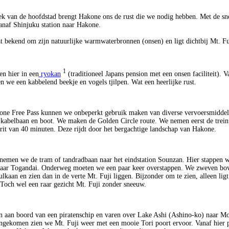
ek van de hoofdstad brengt Hakone ons de rust die we nodig hebben. Met de sne
anaf Shinjuku station naar Hakone.
t bekend om zijn natuurlijke warmwaterbronnen (onsen) en ligt dichtbij Mt. Fu
1
en hier in een
ryokan
(traditioneel Japans pension met een onsen faciliteit). V
n we een kabbelend beekje en vogels tjilpen. Wat een heerlijke rust.
ne Free Pass kunnen we onbeperkt gebruik maken van diverse vervoersmiddele
, kabelbaan en boot. We maken de Golden Circle route. We nemen eerst de trein
rit van 40 minuten. Deze rijdt door het bergachtige landschap van Hakone.
nemen we de tram of tandradbaan naar het eindstation Sounzan. Hier stappen 
naar Togandai. Onderweg moeten we een paar keer overstappen. We zweven bo
lkaan en zien dan in de verte Mt. Fuji liggen. Bijzonder om te zien, alleen ligt
Toch wel een raar gezicht Mt. Fuji zonder sneeuw.
 aan boord van een piratenschip en varen over Lake Ashi (Ashino-ko) naar M
gekomen zien we Mt. Fuji weer met een mooie Tori poort ervoor. Vanaf hier