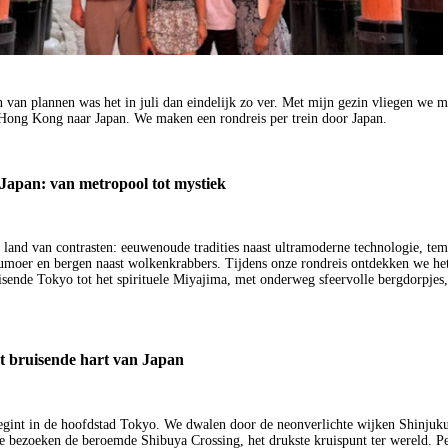
van plannen was het in juli dan eindelijk zo ver. Met mijn gezin vliegen we m
 Hong Kong naar Japan. We maken een rondreis per trein door Japan.
Japan: van metropool tot mystiek
n land van contrasten: eeuwenoude tradities naast ultramoderne technologie, temp
rumoer en bergen naast wolkenkrabbers. Tijdens onze rondreis ontdekken we het
isende Tokyo tot het spirituele Miyajima, met onderweg sfeervolle bergdorpjes,
t bruisende hart van Japan
egint in de hoofdstad Tokyo. We dwalen door de neonverlichte wijken Shinjuk
 bezoeken de beroemde Shibuya Crossing, het drukste kruispunt ter wereld. P