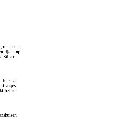
grote steden
en rijden op
s. Stipt op
 Het staat
straatjes,
kt het net
anshuizen