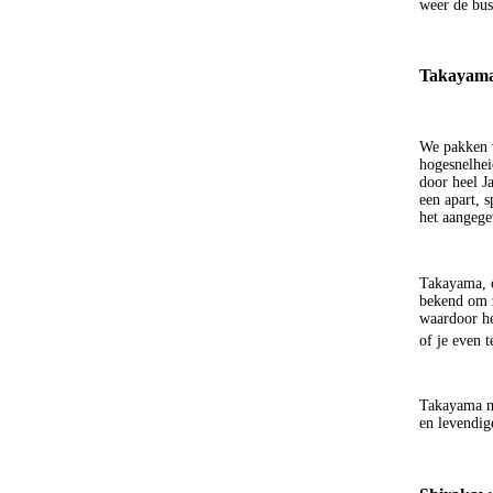
weer de bus
Takayama:
We pakken v
hogesnelheid
door heel J
een apart, s
het aangegev
Takayama, o
bekend om z
waardoor he
of je even 
Takayama me
en levendig