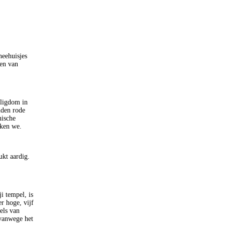
heehuisjes
en van
iligdom in
nden rode
nische
erken we.
ukt aardig.
 tempel, is
r hoge, vijf
els van
 vanwege het