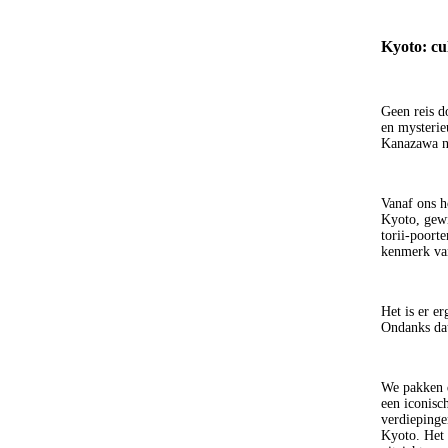
Kyoto: cu
Geen reis d
en mysterie
Kanazawa na
Vanaf ons h
Kyoto, gewi
torii-poort
kenmerk van
Het is er e
Ondanks dat
We pakken d
een iconisc
verdiepinge
Kyoto. Het 