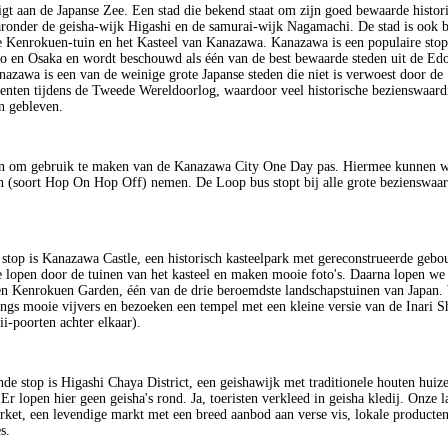
gt aan de Japanse Zee. Een stad die bekend staat om zijn goed bewaarde histor
ronder de geisha-wijk Higashi en de samurai-wijk Nagamachi. De stad is ook
e Kenrokuen-tuin en het Kasteel van Kanazawa. Kanazawa is een populaire stop
o en Osaka en wordt beschouwd als één van de best bewaarde steden uit de Ed
nazawa is een van de weinige grote Japanse steden die niet is verwoest door de
ten tijdens de Tweede Wereldoorlog, waardoor veel historische bezienswaar
n gebleven.
en om gebruik te maken van de Kanazawa City One Day pas. Hiermee kunnen we
 (soort Hop On Hop Off) nemen. De Loop bus stopt bij alle grote bezienswaa
.
 stop is Kanazawa Castle, een historisch kasteelpark met gereconstrueerde geb
 lopen door de tuinen van het kasteel en maken mooie foto's. Daarna lopen we
en Kenrokuen Garden, één van de drie beroemdste landschapstuinen van Japan.
ngs mooie vijvers en bezoeken een tempel met een kleine versie van de Inari S
ii-poorten achter elkaar).
de stop is Higashi Chaya District, een geishawijk met traditionele houten huiz
Er lopen hier geen geisha's rond. Ja, toeristen verkleed in geisha kledij. Onze la
et, een levendige markt met een breed aanbod aan verse vis, lokale producten
s.