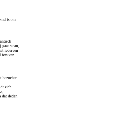
emd is om
antisch
 gaat staan,
at iedereen
 iets van
t bezochte
dt zich
ks,
n dat deden