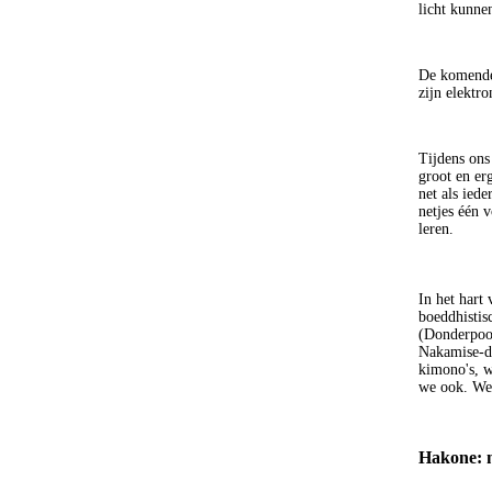
licht kunne
De komende
zijn elektr
Tijdens ons
groot en erg
net als ied
netjes één 
leren.
In het hart
boeddhisti
(Donderpoor
Nakamise-do
kimono's, w
we ook. We 
Hakone: n