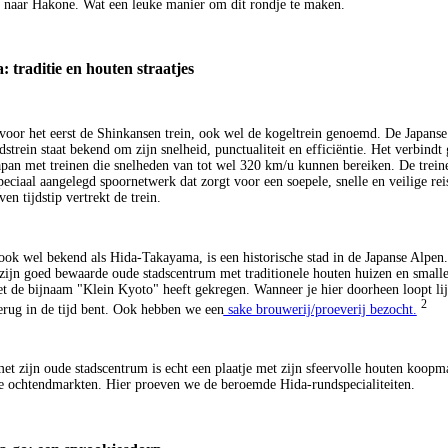
 naar Hakone. Wat een leuke manier om dit rondje te maken.
 traditie en houten straatjes
oor het eerst de Shinkansen trein, ook wel de kogeltrein genoemd. De Japanse
strein staat bekend om zijn snelheid, punctualiteit en efficiëntie. Het verbindt 
apan met treinen die snelheden van tot wel 320 km/u kunnen bereiken. De trein
peciaal aangelegd spoornetwerk dat zorgt voor een soepele, snelle en veilige rei
en tijdstip vertrekt de trein.
ok wel bekend als Hida-Takayama, is een historische stad in de Japanse Alpen.
ijn goed bewaarde oude stadscentrum met traditionele houten huizen en smalle 
t de bijnaam "Klein Kyoto" heeft gekregen. Wanneer je hier doorheen loopt lij
2
terug in de tijd bent. Ook hebben we een
sake brouwerij/proeverij bezocht.
t zijn oude stadscentrum is echt een plaatje met zijn sfeervolle houten koopm
e ochtendmarkten. Hier proeven we de beroemde Hida-rundspecialiteiten.