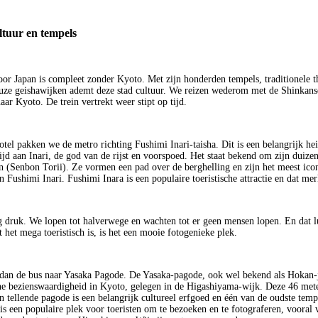
ltuur en tempels
oor Japan is compleet zonder Kyoto. Met zijn honderden tempels, traditionele t
uze geishawijken ademt deze stad cultuur. We reizen wederom met de Shinkans
ar Kyoto. De trein vertrekt weer stipt op tijd.
otel pakken we de metro richting Fushimi Inari-taisha. Dit is een belangrijk he
jd aan Inari, de god van de rijst en voorspoed. Het staat bekend om zijn duize
en (Senbon Torii). Ze vormen een pad over de berghelling en zijn het meest ico
 Fushimi Inari. Fushimi Inara is een populaire toeristische attractie en dat m
rg druk. We lopen tot halverwege en wachten tot er geen mensen lopen. En dat l
 het mega toeristisch is, is het een mooie fotogenieke plek.
an de bus naar Yasaka Pagode. De Yasaka-pagode, ook wel bekend als Hokan-ji
he bezienswaardigheid in Kyoto, gelegen in de Higashiyama-wijk. Deze 46 mete
n tellende pagode is een belangrijk cultureel erfgoed en één van de oudste temp
is een populaire plek voor toeristen om te bezoeken en te fotograferen, vooral