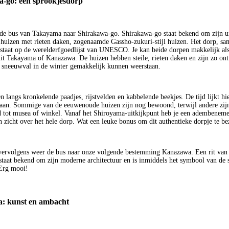
-go: een sprookjesdorp
e bus van Takayama naar Shirakawa-go. Shirakawa-go staat bekend om zijn u
e huizen met rieten daken, zogenaamde Gassho-zukuri-stijl huizen. Het dorp, s
taat op de werelderfgoedlijst van UNESCO. Je kan beide dorpen makkelijk als
t Takayama of Kanazawa. De huizen hebben steile, rieten daken en zijn zo on
 sneeuwval in de winter gemakkelijk kunnen weerstaan.
langs kronkelende paadjes, rijstvelden en kabbelende beekjes. De tijd lijkt hier
aan. Sommige van de eeuwenoude huizen zijn nog bewoond, terwijl andere zij
tot musea of winkel. Vanaf het Shiroyama-uitkijkpunt heb je een adembenem
 zicht over het hele dorp. Wat een leuke bonus om dit authentieke dorpje te b
rvolgens weer de bus naar onze volgende bestemming Kanazawa. Een rit van 
 staat bekend om zijn moderne architectuur en is inmiddels het symbool van de 
Erg mooi!
: kunst en ambacht