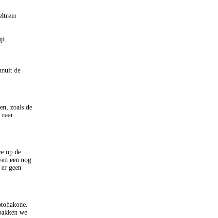
ltrein
ji.
anuit de
n, zoals de
 naar
we op de
ven een nog
 er geen
otohakone.
 pakken we