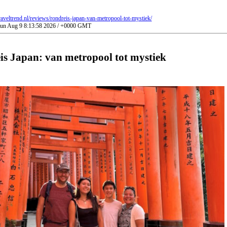
raveltrend.nl/reviews/rondreis-japan-van-metropool-tot-mystiek/
 Sun Aug 9 8:13:58 2026 / +0000 GMT
s Japan: van metropool tot mystiek