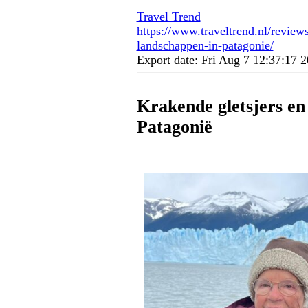
Travel Trend
https://www.traveltrend.nl/review
landschappen-in-patagonie/
Export date: Fri Aug 7 12:37:17
Krakende gletsjers en
Patagonië