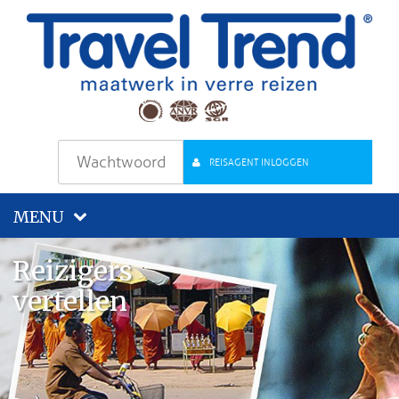
REISAGENT INLOGGEN
MENU
Reizigers
vertellen