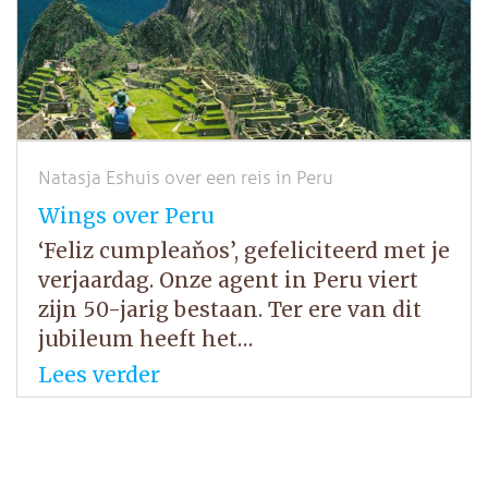
Natasja Eshuis over een reis in Peru
Wings over Peru
‘Feliz cumpleaňos’, gefeliciteerd met je
verjaardag. Onze agent in Peru viert
zijn 50-jarig bestaan. Ter ere van dit
jubileum heeft het…
Lees verder