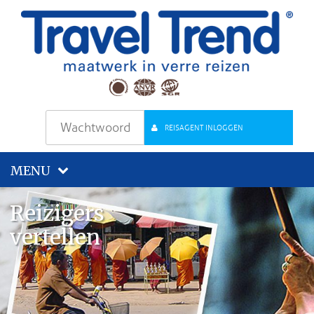
REISAGENT INLOGGEN
MENU
Reizigers
vertellen