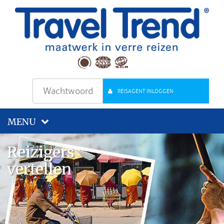
REISAGENT INLOGGEN
MENU
Reizigers
vertellen